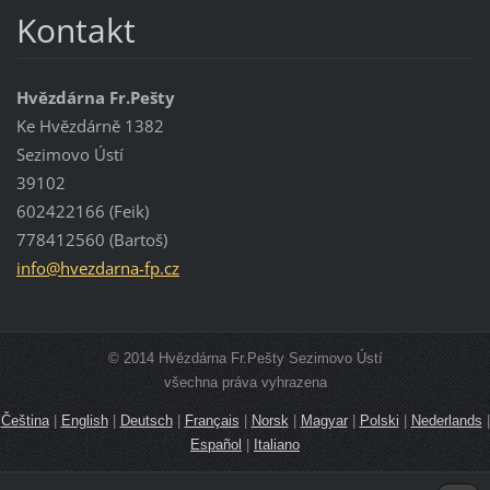
Kontakt
Hvězdárna Fr.Pešty
Ke Hvězdárně 1382
Sezimovo Ústí
39102
602422166 (Feik)
778412560 (Bartoš)
info@hve
zdarna-f
p.cz
© 2014 Hvězdárna Fr.Pešty Sezimovo Ústí
všechna práva vyhrazena
Čeština
|
English
|
Deutsch
|
Français
|
Norsk
|
Magyar
|
Polski
|
Nederlands
|
Español
|
Italiano