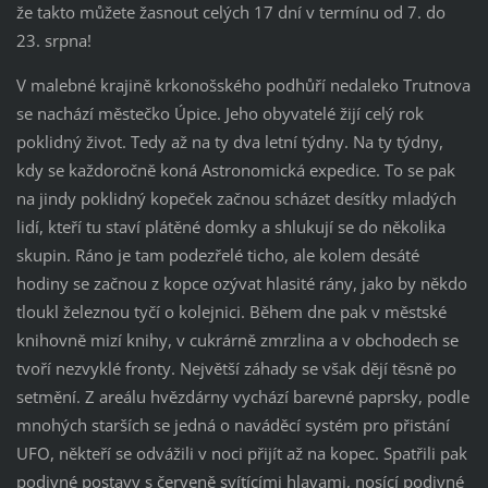
že takto můžete žasnout celých 17 dní v termínu od 7. do
23. srpna!
V malebné krajině krkonošského podhůří nedaleko Trutnova
se nachází městečko Úpice. Jeho obyvatelé žijí celý rok
poklidný život. Tedy až na ty dva letní týdny. Na ty týdny,
kdy se každoročně koná Astronomická expedice. To se pak
na jindy poklidný kopeček začnou scházet desítky mladých
lidí, kteří tu staví plátěné domky a shlukují se do několika
skupin. Ráno je tam podezřelé ticho, ale kolem desáté
hodiny se začnou z kopce ozývat hlasité rány, jako by někdo
tloukl železnou tyčí o kolejnici. Během dne pak v městské
knihovně mizí knihy, v cukrárně zmrzlina a v obchodech se
tvoří nezvyklé fronty. Největší záhady se však dějí těsně po
setmění. Z areálu hvězdárny vychází barevné paprsky, podle
mnohých starších se jedná o naváděcí systém pro přistání
UFO, někteří se odvážili v noci přijít až na kopec. Spatřili pak
podivné postavy s červeně svítícími hlavami, nosící podivné