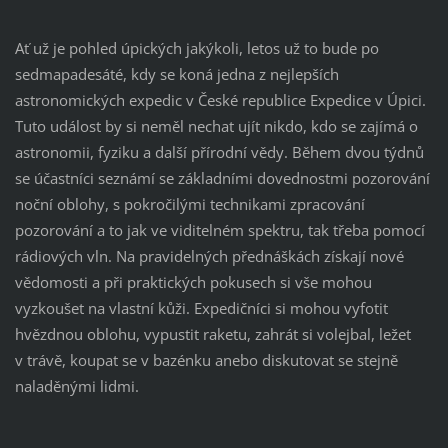
Ať už je pohled úpických jakýkoli, letos už to bude po
sedmapadesáté, kdy se koná jedna z nejlepších
astronomických expedic v České republice Expedice v Úpici.
Tuto událost by si neměl nechat ujít nikdo, kdo se zajímá o
astronomii, fyziku a další přírodní vědy. Během dvou týdnů
se účastníci seznámí se základními dovednostmi pozorování
noční oblohy, s pokročilými technikami zpracování
pozorování a to jak ve viditelném spektru, tak třeba pomocí
rádiových vln. Na pravidelných přednáškách získají nové
vědomosti a při praktických pokusech si vše mohou
vyzkoušet na vlastní kůži. Expedičníci si mohou vyfotit
hvězdnou oblohu, vypustit raketu, zahrát si volejbal, ležet
v trávě, koupat se v bazénku anebo diskutovat se stejně
naladěnými lidmi.