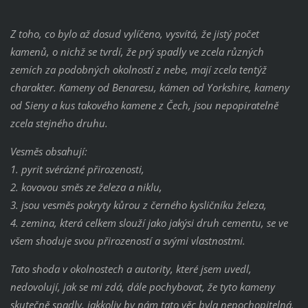
Z toho, co bylo až dosud vylíčeno, vysvítá, že jistý počet
kamenů, o nichž se tvrdí, že prý spadly ve zcela různých
zemích za podobných okolností z nebe, mají zcela tentýž
charakter. Kameny od Benaresu, kámen od Yorkshire, kameny
od Sieny a kus takového kamene z Čech, jsou nepopiratelně
zcela stejného druhu.
Vesměs obsahují:
1. pyrit svérázné přirozenosti,
2. kovovou směs ze železa a niklu,
3. jsou vesměs pokryty kůrou z černého kysličníku železa,
4. zemina, která celkem slouží jako jakýsi druh cementu, se ve
všem shoduje svou přirozeností a svými vlastnostmi.
Tato shoda v okolnostech a autority, které jsem uvedl,
nedovolují, jak se mi zdá, dále pochybovat, že tyto kameny
skutečně spadly, jakkoliv by nám tato věc byla nepochopitelná.