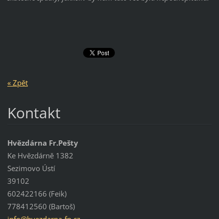
« Zpět
Kontakt
Hvězdárna Fr.Pešty
Ke Hvězdárně 1382
Sezimovo Ústí
39102
602422166 (Feik)
778412560 (Bartoš)
info@hve
zdarna-f
p.cz