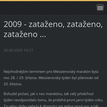
2009 - zataženo, zataženo,
zataženo ...
30.09.2025 10:27
Nejvhodnějším termínem pro Messierovský maratón byla
noc 28. / 29. března. Messierovský týden byl plánován od
20. března.
Bohužel počasí, jak v noc maratónu, tak celý předchozí
týden neodpovídalo tomu, že probíhá první jarní týden roku.
Za celou dobu nebyla k dispozici ani jedna jasná noc a tak