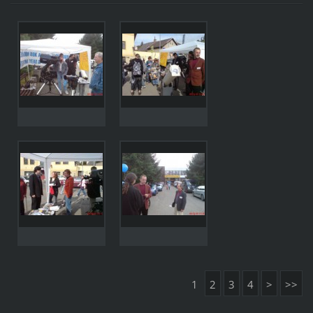
1
2
3
4
>
>>