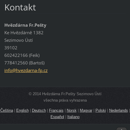
Kontakt
Hvězdárna Fr.Pešty
Ke Hvězdárně 1382
Sezimovo Ústí
39102
602422166 (Feik)
778412560 (Bartoš)
info@hve
zdarna-f
p.cz
© 2014 Hvězdárna Fr.Pešty Sezimovo Ústí
všechna práva vyhrazena
Čeština
|
English
|
Deutsch
|
Français
|
Norsk
|
Magyar
|
Polski
|
Nederlands
|
Español
|
Italiano