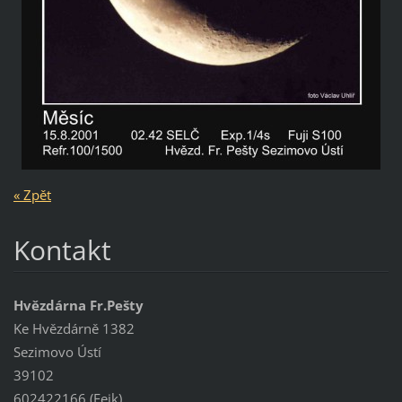
« Zpět
Kontakt
Hvězdárna Fr.Pešty
Ke Hvězdárně 1382
Sezimovo Ústí
39102
602422166 (Feik)