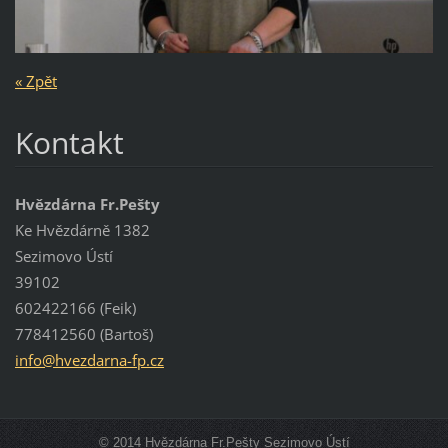
« Zpět
Kontakt
Hvězdárna Fr.Pešty
Ke Hvězdárně 1382
Sezimovo Ústí
39102
602422166 (Feik)
778412560 (Bartoš)
info@hve
zdarna-f
p.cz
© 2014 Hvězdárna Fr.Pešty Sezimovo Ústí