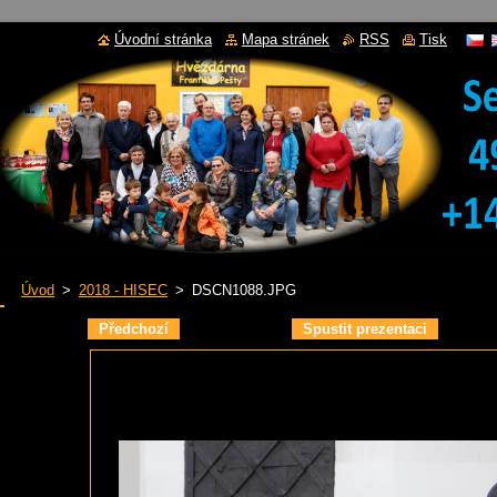
Úvodní stránka
Mapa stránek
RSS
Tisk
Úvod
>
2018 - HISEC
>
DSCN1088.JPG
Předchozí
Spustit prezentaci