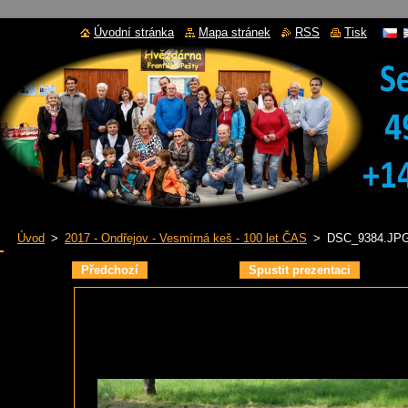
Úvodní stránka
Mapa stránek
RSS
Tisk
Úvod
>
2017 - Ondřejov - Vesmírná keš - 100 let ČAS
>
DSC_9384.JP
Předchozí
Spustit prezentaci