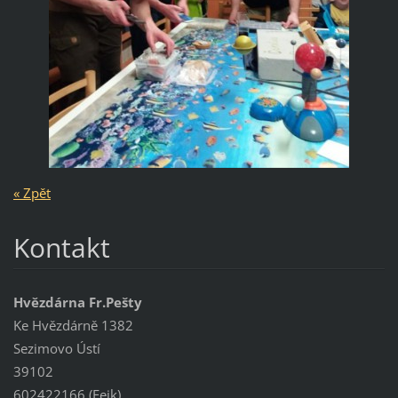
« Zpět
Kontakt
Hvězdárna Fr.Pešty
Ke Hvězdárně 1382
Sezimovo Ústí
39102
602422166 (Feik)