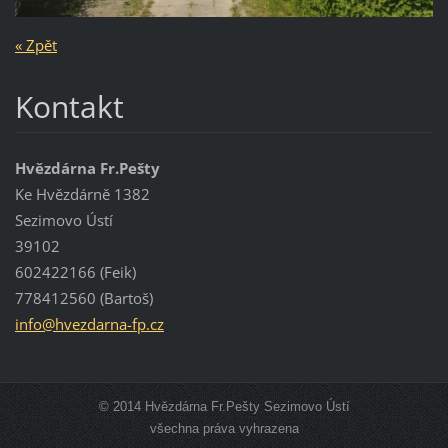
« Zpět
Kontakt
Hvězdárna Fr.Pešty
Ke Hvězdárně 1382
Sezimovo Ústí
39102
602422166 (Feik)
778412560 (Bartoš)
info@hve
zdarna-f
p.cz
© 2014 Hvězdárna Fr.Pešty Sezimovo Ústí
všechna práva vyhrazena