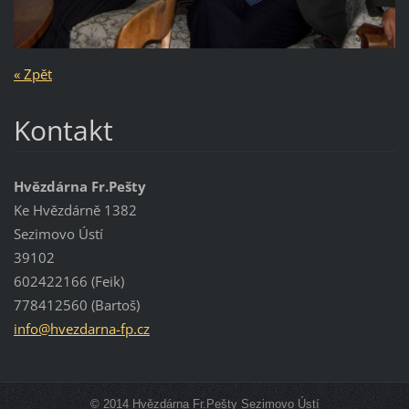
« Zpět
Kontakt
Hvězdárna Fr.Pešty
Ke Hvězdárně 1382
Sezimovo Ústí
39102
602422166 (Feik)
778412560 (Bartoš)
info@hve
zdarna-f
p.cz
© 2014 Hvězdárna Fr.Pešty Sezimovo Ústí