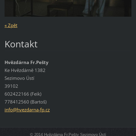
« Zpět
Kontakt
Hvězdárna Fr.Pešty
Ke Hvězdárně 1382
Sezimovo Ústí
39102
602422166 (Feik)
778412560 (Bartoš)
info@hve
zdarna-f
p.cz
© 2014 Hvězdárna Fr.Pešty Sezimovo Ústí