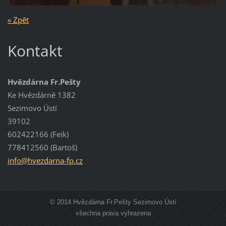
« Zpět
Kontakt
Hvězdárna Fr.Pešty
Ke Hvězdárně 1382
Sezimovo Ústí
39102
602422166 (Feik)
778412560 (Bartoš)
info@hve
zdarna-f
p.cz
© 2014 Hvězdárna Fr.Pešty Sezimovo Ústí
všechna práva vyhrazena