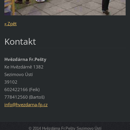
« Zpět
Kontakt
Hvězdárna Fr.Pešty
Ke Hvězdárně 1382
Sezimovo Ústí
39102
602422166 (Feik)
778412560 (Bartoš)
info@hve
zdarna-f
p.cz
© 2014 Hvězdárna Fr.Pešty Sezimovo Ústí