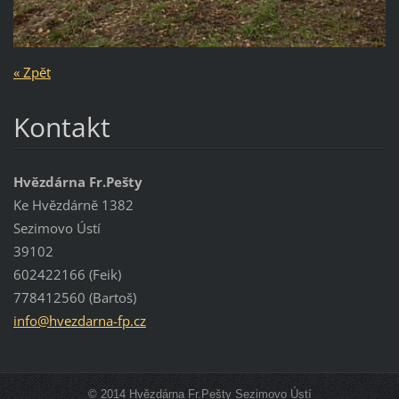
« Zpět
Kontakt
Hvězdárna Fr.Pešty
Ke Hvězdárně 1382
Sezimovo Ústí
39102
602422166 (Feik)
778412560 (Bartoš)
info@hve
zdarna-f
p.cz
© 2014 Hvězdárna Fr.Pešty Sezimovo Ústí