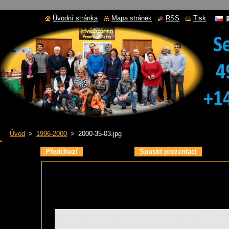
Úvodní stránka
Mapa stránek
RSS
Tisk
Úvod
>
1996-2000
>
2000-35-03.jpg
Předchozí
Spustit prezentaci