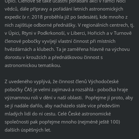
Úpici. Členové se také účastní pořádání akcí v rámci Noci
vědců, dále přípravy a pořádání letních astronomických
expedic (v r. 2018 proběhla již po šedesáté), kde mnoho z
nich zajišťuje odborné přednášky. V regionálních centrech, tj.
v Úpici, Rtyni v Podkrkonoší, v Liberci, Hořicích a v Turnově
členové pobočky vyvíjejí vlastní činnost při místních
hvězdárnách a klubech. Ta je zaměřena hlavně na výchovu
dorostu v kroužcích a přednáškovou činnost s
astronomickou tematikou.
Z uvedeného vyplývá, že činnost členů Východočeské
pobočky ČAS je velmi zajímavá a rozsáhlá - pobočka hraje
významnou roli v dění v naší oblasti. Popřejme jí proto, aby
se jí nadále dařilo, aby nacházelo stále více především
mladých lidí do ní cestu. Celé České astronomické
společnosti pak popřejme mnoho (nejméně ještě 100)
dalších úspěšných let.