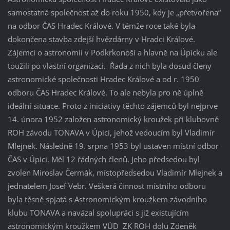
samostatná společnost až do roku 1950, kdy je „přetvořena“
na odbor ČAS Hradec Králové. V témže roce také byla
dokončena stavba zdejší hvězdárny v Hradci Králové.
Zájemci o astronomii v Podkrkonoší a hlavně na Úpicku ale
toužili po vlastní organizaci. Řada z nich byla dosud členy
astronomické společnosti Hradec Králové a od r. 1950
odboru ČAS Hradec Králové. To ale nebyla pro ně úplně
ideální situace. Proto z iniciativy těchto zájemců byl nejprve
14. února 1952 založen astronomický kroužek při klubovně
ROH závodu TONAVA v Úpici, jehož vedoucím byl Vladimír
Mlejnek. Následně 19. srpna 1953 byl ustaven místní odbor
ČAS v Úpici. Měl 12 řádných členů. Jeho předsedou byl
zvolen Miroslav Čermák, místopředsedou Vladimír Mlejnek a
jednatelem Josef Vebr. Veškerá činnost místního odboru
byla těsně spjatá s Astronomickým kroužkem závodního
klubu TONAVA a navázal spolupráci s již existujícím
astronomickým kroužkem VÚD ZK ROH dolu Zdeněk