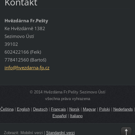
Kontakt
Hvězdárna Fr.Pešty
Ke Hvězdárně 1382
Sezimovo Ústí
39102
602422166 (Feik)
778412560 (Bartoš)
info@hve
zdarna-f
p.cz
© 2014 Hvězdárna Fr.Pešty Sezimovo Ústí
všechna práva vyhrazena
Čeština
|
English
|
Deutsch
|
Français
|
Norsk
|
Magyar
|
Polski
|
Nederlands
|
Español
|
Italiano
Zobrazit:
Mobilní verzi
|
Standardní verzi