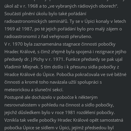
úkol až v r. 1968 a to „ve vybraných rádiových oborech“.
Součástí plnění úkolu bylo také pořádání
radioastronomických seminářů. Ty se v Úpici konaly v letech
1969 až 1987, po té jejich pořádání bylo pro malý zájem o
radioastronomii z řad veřejnosti přerušeno.
V r. 1970 byla zaznamenána stagnace činnosti pobočky
Hradec Králové, s čímž zřejmě byla spojená i rezignace jejího
předsedy dr. J Píchy v r. 1971. Funkce předsedy se pak ujal
Vladimír Mlejnek. S tím došlo i k přesunu sídla pobočky z
Hradce Králové do Úpice. Pobočka pokračovala ve své běžné
činnosti a kromě toho navázala užší spolupráci s
meteorickou a sluneční sekcí.
Postupně ale docházelo v pobočce k některým
nesrovnalostem v pohledu na činnost a sídlo pobočky,
jejichž důsledkem bylo v roce 1981 rozdělení pobočky.
Vznikla tak vedle pobočky Hradec Králové opět samostatná
pobočka Úpice se sídlem v Úpici, jejímž předsedou byl