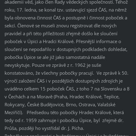
akademii věd, jako člen Rady vědeckých společností. Téhož
roku, 17. ledna, se konal tzv. ustavující sjezd ČAS, na němž
byla obnovena činnost ČAS a postupně i činnost poboček a
sekcí. Členové se museli znovu registrovat dle nových
pravidel a při této příležitosti zřejmě došlo ke sloučení
poboček v Úpici a Hradci Králové. Přesnější informace o
sloučení se nepodařilo v dostupných podkladech dohledat,
pobočka Úpice se ale již jako samostatná nadále
nevyskytuje. Pouze ve zprávě z r. 1962 je suše
konstatováno, že všechny pobočky pracují. Ve zprávě k 50.
výročí založení ČAS i v pozdějších dostupných zdrojích je
uváděno celkem 15 poboček ČAS, z toho 7 na Slovensku a 8
v Čechách a na Moravě (Praha, Hradec Králové, Teplice,
Rokycany, České Budějovice, Brno, Ostrava, Valašské
Meziříčí). Předsedou této pobočky Hradec Králové, která
tedy od r. 1959 zahrnuje i pobočku Úpice, byl zřejmě dr.
Průša, později ho vystřídal dr. J. Pícha.