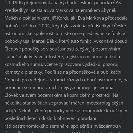
1.1.1996 přejmenovala na Východočeskou pobočku ČAS.
Předsedkyní se stala Eva Marková, tajemníkem Zbyněk
Melich a pokladníkem Jiří Kordulák. Eva Marková předsedala
pobočce až do r. 2004, kdy byla zvolena předsedkyní České
astronomické spolenosti a místo ní se předsednické funkce
pobočky ujal Marcel Bělík, který tuto funkci vykonává dosud.
Členové pobočky se v současnosti zabývají pozorováním
sluneční aktivity ve fotosféře, registracemi atmosferiků a
kosmického šumu, včetně zpracování výsledků, pozorují
komety a planetky. Podílí se na přednáškové a publikační
činnosti pro veřejnost v rámci různých oborů astronomie, na
pořádání seminářů, z nichž nejvýznamnější je seminář
Člověk ve svém pozemském a kosmickém prostředí. Na
několika stanovištích se provádí měření meteorologických
údajů. Několik členů pobočky vede astronomické kroužky. V
posledních letech došlo k obnovení pořádání
rádioastronomického semináře, společně s hvězdárnou v