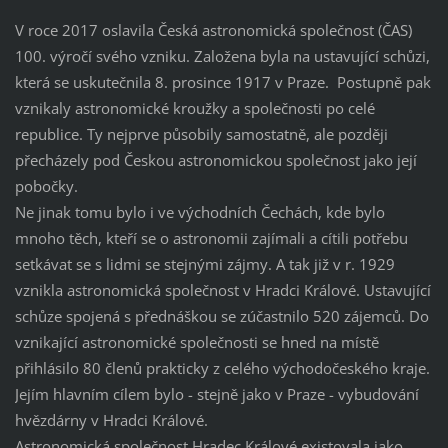
V roce 2017 oslavila Česká astronomická společnost (ČAS)
100. výročí svého vzniku. Založena byla na ustavující schůzi,
která se uskutečnila 8. prosince 1917 v Praze. Postupně pak
vznikaly astronomické kroužky a společnosti po celé
republice. Ty nejprve působily samostatně, ale později
přecházely pod Českou astronomickou společnost jako její
pobočky.
Ne jinak tomu bylo i ve východních Čechách, kde bylo
mnoho těch, kteří se o astronomii zajímali a cítili potřebu
setkávat se s lidmi se stejnými zájmy. A tak již v r. 1929
vznikla astronomická společnost v Hradci Králové. Ustavující
schůze spojená s přednáškou se zúčastnilo 520 zájemců. Do
vznikající astronomické společnosti se hned na místě
přihlásilo 80 členů prakticky z celého východočeského kraje.
Jejím hlavním cílem bylo - stejně jako v Praze - vybudování
hvězdárny v Hradci Králové.
Astronomická společnost Hradec Králové existovala jako