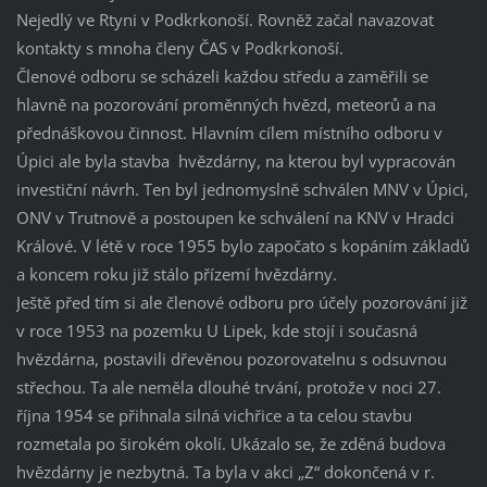
Nejedlý ve Rtyni v Podkrkonoší. Rovněž začal navazovat
kontakty s mnoha členy ČAS v Podkrkonoší.
Členové odboru se scházeli každou středu a zaměřili se
hlavně na pozorování proměnných hvězd, meteorů a na
přednáškovou činnost. Hlavním cílem místního odboru v
Úpici ale byla stavba hvězdárny, na kterou byl vypracován
investiční návrh. Ten byl jednomyslně schválen MNV v Úpici,
ONV v Trutnově a postoupen ke schválení na KNV v Hradci
Králové. V létě v roce 1955 bylo započato s kopáním základů
a koncem roku již stálo přízemí hvězdárny.
Ještě před tím si ale členové odboru pro účely pozorování již
v roce 1953 na pozemku U Lipek, kde stojí i současná
hvězdárna, postavili dřevěnou pozorovatelnu s odsuvnou
střechou. Ta ale neměla dlouhé trvání, protože v noci 27.
října 1954 se přihnala silná vichřice a ta celou stavbu
rozmetala po širokém okolí. Ukázalo se, že zděná budova
hvězdárny je nezbytná. Ta byla v akci „Z“ dokončená v r.