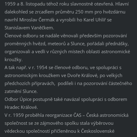
1959 a 8. listopadu téhož roku slavnostně otevřená. Hlavní
dalekohled se zrcadlem průměru 250 mm pro hvězdárnu
navrhl Miroslav Čermák a vyrobili ho Karel Uhlíř se
Stanislavem Vaněčkem.
Členové odboru se nadále věnovali především pozorování
proměnných hvězd, meteorů a Slunce, pořádali přednášky,
organizovali a vedli v různých místech oblasti astronomické
kroužky.
A tak např. v r. 1954 se členové odboru, ve spolupráci s
astronomickým kroužkem ve Dvoře Králové, po velkých
předchozích přípravách, podíleli i na pozorování částečného
zatmění Slunce.
Odbor Úpice postupně také navázal spolupráci s odborem
Hradec Králové.
V r. 1959 proběhla reorganizace ČAS – Česká astronomická
společnost se ze zájmového spolku stala výběrovou
vědeckou společností přičleněnou k Československé