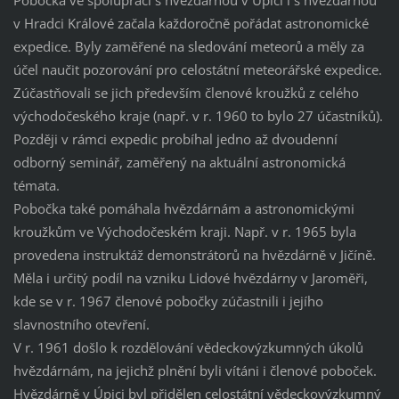
Pobočka ve spolupráci s hvězdárnou v Úpici i s hvězdárnou
v Hradci Králové začala každoročně pořádat astronomické
expedice. Byly zaměřené na sledování meteorů a měly za
účel naučit pozorování pro celostátní meteorářské expedice.
Zúčastňovali se jich především členové kroužků z celého
východočeského kraje (např. v r. 1960 to bylo 27 účastníků).
Později v rámci expedic probíhal jedno až dvoudenní
odborný seminář, zaměřený na aktuální astronomická
témata.
Pobočka také pomáhala hvězdárnám a astronomickými
kroužkům ve Východočeském kraji. Např. v r. 1965 byla
provedena instruktáž demonstrátorů na hvězdárně v Jičíně.
Měla i určitý podíl na vzniku Lidové hvězdárny v Jaroměři,
kde se v r. 1967 členové pobočky zúčastnili i jejího
slavnostního otevření.
V r. 1961 došlo k rozdělování vědeckovýzkumných úkolů
hvězdárnám, na jejichž plnění byli vítáni i členové poboček.
Hvězdárně v Úpici byl přidělen celostátní vědeckovýzkumný