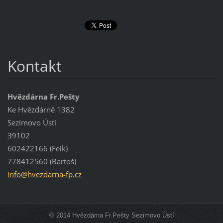
Kontakt
Hvězdárna Fr.Pešty
Ke Hvězdárně 1382
Sezimovo Ústí
39102
602422166 (Feik)
778412560 (Bartoš)
info@hve
zdarna-f
p.cz
© 2014 Hvězdárna Fr.Pešty Sezimovo Ústí