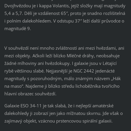
Dvojhvězdou je i kappa Volantis, jejíž složky mají magnitudy
5,4 a 5,7. Dělí je vzdálenost 65″, proto je snadno rozlišitelná
i polním dalekohledem. V odstupu 37″ leží další průvodce o
magnitudě 9.
V souhvězdí není mnoho zvláštností ani mezi hvězdami, ani
mezi objekty. Ačkoli leží blízko Mléčné dráhy, neobsahuje
žádné mlhoviny ani hvězdokupy. I galaxie jsou v Létající
rybě většinou slabé. Nejjasnější je NGC 2442 jedenácté
magnitudy s pozoruhodným, málo známým názvem „Hák
na maso“. Najdeme ji blízko středu lichoběžníka tvořícího
hlavní obrazec souhvězdí.
Galaxie ESO 34-11 je tak slabá, že i nejlepší amatérské
dalekohledy ji zobrazí jen jako mlžnatou skvrnu. Jde však o
zajímavý objekt, vzácnou prstencovou spirální galaxii.