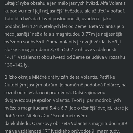
Létající ryba obsahuje jen málo jasných hvězd. Alfa Volantis
kupodivu není její nejjasnější hvězdou, ale až třetí v pořadí.
Tato bílá hvězda hlavní posloupnosti, uváděná i jako
podobr, leží 124 světelných let od Země. Beta Volantis je o
něco jasnější než alfa a s magnitudou 3,77m je nejjasnější
hvězdou souhvězdí. Gama Volantis je dvojhvězda, tvoří ji
složky s magnitudami 3,78 a 5,67 v úhlové vzdálenosti
14,1″. Vzdálenost obou hvězd od Země se udává v rozsahu
130–142 ly.
Blízko okraje Mléčné dráhy září delta Volantis. Patří ke
žlutobílým jasným obrům. Je poměrně podobná Polárce, na
rozdíl od ní však není proměnná. Další zajímavou
dvojhvězdou je epsilon Volantis. Tvoří ji pár modrobílých
hvězd s magnitudami 5,4 a 6,7. Jde o těsnější dvojici, které je
dobře rozlišitelná až v 15centimetrovém
dalekohledu. Oranžový obr zeta Volantis s magnitudou 3,89
má ve vzdálenosti 17″ fyzického průvodce 9. magnitudy.