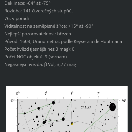
Deklinace: -64° až -75°
Rozloha: 141 čtverečných stupňů,
76. v pořadí
Viditelnost na zeměpisné šířce: +15° až -90°
Nejlepší pozorovatelnost: březen
Původ: 1603, Uranometria, podle Keysera a de Houtmana
Počet hvězd (jasnější než 3 mag): 0
Počet NGC objektů: 9 (seznam)
Nejjasnější hvězda: β Vol, 3,77 mag