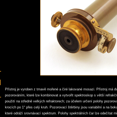
Přístroj je vyroben z tmavě mořené a čiré lakované mosazi. Přístroj má 
pozorováním, které lze kombinovat a vytvořit spektroskop s větší refrakční 
použití na středně velkých refraktorech; za účelem určení polohy pozorová
krocích po 1° přes celý kruh. Pozorovací štěrbiny jsou variabilní a na bok
které odráží srovnávací spektrum. Polohy spektrálních čar lze odečítat