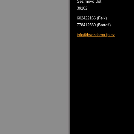
Sezimovo Ústí
39102
602422166 (Feik)
778412560 (Bartoš)
info@hve
zdarna-f
p.cz