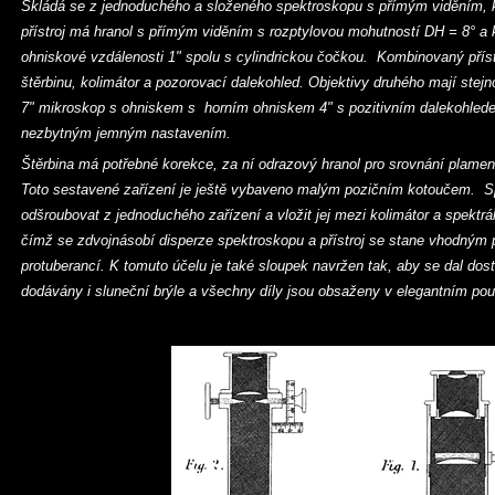
Skládá se z jednoduchého a složeného spektroskopu s přímým viděním, kt
přístroj má hranol s přímým viděním s rozptylovou mohutností DH = 8° a k
ohniskové vzdálenosti 1" spolu s cylindrickou čočkou. Kombinovaný přístr
štěrbinu, kolimátor a pozorovací dalekohled. Objektivy druhého mají stej
7" mikroskop s ohniskem s horním ohniskem 4" s pozitivním dalekohlede
nezbytným jemným nastavením.
Štěrbina má potřebné korekce, za ní odrazový hranol pro srovnání plamen
Toto sestavené zařízení je ještě vybaveno malým pozičním kotoučem. Spe
odšroubovat z jednoduchého zařízení a vložit jej mezi kolimátor a spektrá
čímž se zdvojnásobí disperze spektroskopu a přístroj se stane vhodným 
protuberancí. K tomuto účelu je také sloupek navržen tak, aby se dal dosta
dodávány i sluneční brýle a všechny díly jsou obsaženy v elegantním pouz