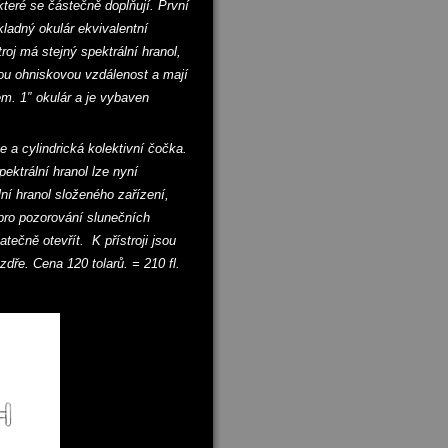
eré se částečně doplňují. První
ladný okulár ekvivalentní
oj má stejný spektrální hranol,
nou ohniskovou vzdálenost a mají
m. 1″ okulár a je vybaven
e a cylindrická kolektivní čočka.
ktrální hranol lze nyní
lní hranol složeného zařízení,
pro pozorování slunečních
tečně otevřít. K přístroji jsou
dře. Cena 120 tolarů. = 210 fl.