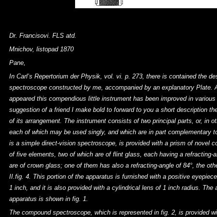
Dr. Francisovi. FLS atd.
Mnichov, listopad 1870
Pane,
In Carl’s Repertorium der Physik, vol. vi. p. 273, there is contained the des
spectroscope constructed by me, accompanied by an explanatory Plate. As
appeared this compendious little instrument has been improved in various e
suggestion of a friend I make bold to forward to you a short description th
of its arrangement. The instrument consists of two principal parts, or, in 
each of which may be used singly, and which are in part complementary to
is a simple direct-vision spectroscope, is provided with a prism of novel c
of five elements, two of which are of flint glass, each having a refracting-
are of crown glass; one of them has also a refracting-angle of 84°, the oth
II.fig. 4. This portion of the apparatus is furnished with a positive eyepiec
1 inch, and it is also provided with a cylindrical lens of 1 inch radius. The
apparatus is shown in fig. 1.
The compound spectroscope, which is represented in fig. 2, is provided wit