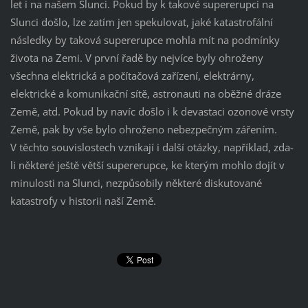
let i na našem Slunci. Pokud by k takové supererupci na
Slunci došlo, lze zatím jen spekulovat, jaké katastrofální
následky by taková supererupce mohla mít na podmínky
života na Zemi. V první řadě by nejvíce byly ohroženy
všechna elektrická a počítačová zařízení, elektrárny,
elektrické a komunikační sítě, astronauti na oběžné dráze
Země, atd. Pokud by navíc došlo i k devastaci ozonové vrsty
Země, pak by vše bylo ohroženo nebezpečným zářením.
V těchto souvislostech vznikají i další otázky, například, zda-
li některé ještě větší supererupce, ke kterým mohlo dojít v
minulosti na Slunci, nezpůsobily některé diskutované
katastrofy v historii naší Země.