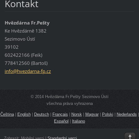
Kontakt
Hvězdárna Fr.Pešty
Ke Hvězdárně 1382
Sezimovo Ústí
39102
602422166 (Feik)
778412560 (Bartoš)
info@hve
zdarna-f
p.cz
© 2014 Hvězdárna Fr.Pešty Sezimovo Ústí
všechna práva vyhrazena
Čeština
|
English
|
Deutsch
|
Français
|
Norsk
|
Magyar
|
Polski
|
Nederlands
|
Español
|
Italiano
Zobrazit:
Mobilní verzi
|
Standardní verzi