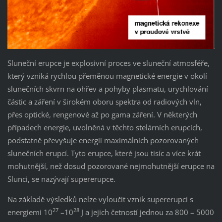
Sluneční erupce je explosivní proces ve sluneční atmosféře,
který vzniká rychlou přeměnou magnetické energie v okolí
slunečních skvrn na ohřev a pohyby plasmatu, urychlování
částic a záření v širokém oboru spektra od radiových vln,
přes optické, rengenové až po gama záření. V některých
případech energie, uvolněná v těchto stelárních erupcích,
podstatně převyšuje energii maximálních pozorovaných
slunečních erupcí. Tyto erupce, které jsou tisíc a více krát
mohutnější, než dosud pozorované nejmohutnější erupce na
Slunci, se nazývají supererupce.
Na základě výsledků nelze vyloučit vznik supererupcí s
27
28
energiemi 10
–10
J a jejich četností jednou za 800 – 5000