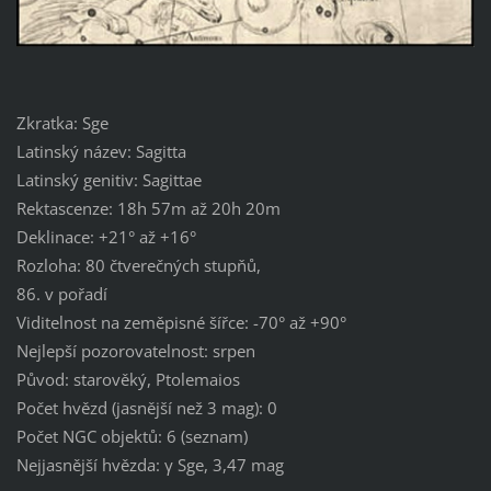
Zkratka: Sge
Latinský název: Sagitta
Latinský genitiv: Sagittae
Rektascenze: 18h 57m až 20h 20m
Deklinace: +21° až +16°
Rozloha: 80 čtverečných stupňů,
86. v pořadí
Viditelnost na zeměpisné šířce: -70° až +90°
Nejlepší pozorovatelnost: srpen
Původ: starověký, Ptolemaios
Počet hvězd (jasnější než 3 mag): 0
Počet NGC objektů: 6 (seznam)
Nejjasnější hvězda: γ Sge, 3,47 mag