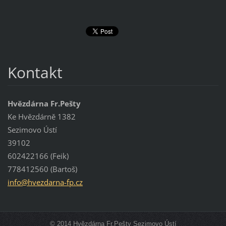
Kontakt
Hvězdárna Fr.Pešty
Ke Hvězdárně 1382
Sezimovo Ústí
39102
602422166 (Feik)
778412560 (Bartoš)
info@hve
zdarna-f
p.cz
© 2014 Hvězdárna Fr.Pešty Sezimovo Ústí