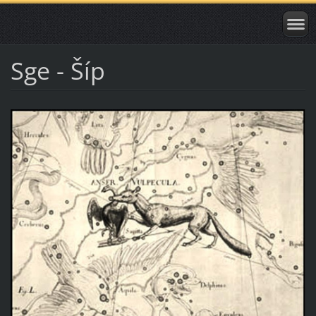
Sge - Šíp