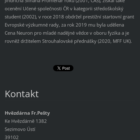
Jindřicha Šilhána Proměnář roku (2001, ČAS), získal také
ocenění Učené společnosti ČR v kategorii středoškolský
student (2002), v roce 2018 obdržel prestižní startovní grant
Evropské výzkumné rady, za rok 2019 mu byla udělena
Cena Neuron pro mladé nadějné vědce v oboru fyzika a je
rovněž držitelem Strouhalovské přednášky (2020, MFF UK).
Kontakt
Hvězdárna Fr.Pešty
Ke Hvězdárně 1382
Sezimovo Ústí
39102