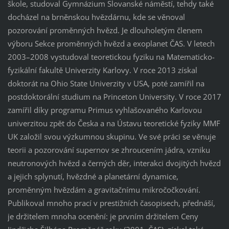
škole, studoval Gymnázium Slovanské náměstí, tehdy také
docházel na brněnskou hvězdárnu, kde se věnoval
pozorování proměnných hvězd. Je dlouholetým členem
výboru Sekce proměnných hvězd a exoplanet ČAS. V letech
2003–2008 vystudoval teoretickou fyziku na Matematicko-
fyzikální fakultě Univerzity Karlovy. V roce 2013 získal
doktorát na Ohio State Univerzity v USA, poté zamířil na
postdoktorální studium na Princeton University. V roce 2017
zamířil díky programu Primus vyhlašovaného Karlovou
univerzitou zpět do Česka a na Ústavu teoretické fyziky MMF
UK založil svou výzkumnou skupinu. Ve své práci se věnuje
teorii a pozorování supernov se zhroucením jádra, vzniku
neutronových hvězd a černých děr, interakci dvojitých hvězd
a jejich splynutí, hvězdné a planetární dynamice,
proměnným hvězdám a gravitačnímu mikročočkování.
Publikoval mnoho prací v prestižních časopisech, přednáší,
je držitelem mnoha ocenění: je prvním držitelem Ceny