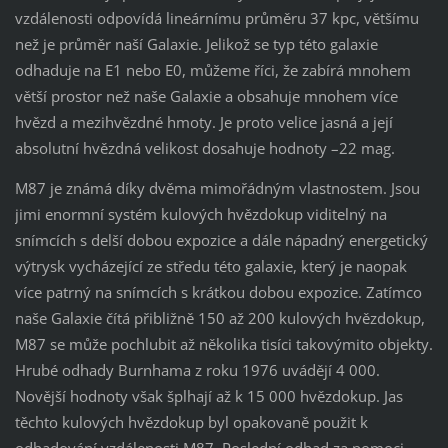
vzdálenosti odpovídá lineárnímu průměru 37 kpc, většímu
než je průměr naší Galaxie. Jelikož se typ této galaxie
odhaduje na E1 nebo E0, můžeme říci, že zabírá mnohem
větší prostor než naše Galaxie a obsahuje mnohem více
hvězd a mezihvězdné hmoty. Je proto velice jasná a její
absolutní hvězdná velikost dosahuje hodnoty –22 mag.
M87 je známá díky dvěma mimořádným vlastnostem. Jsou
jimi enormní systém kulových hvězdokup viditelný na
snímcích s delší dobou expozice a dále nápadný energetický
výtrysk vycházející ze středu této galaxie, který je naopak
více patrný na snímcích s krátkou dobou expozice. Zatímco
naše Galaxie čítá přibližně 150 až 200 kulových hvězdokup,
M87 se může pochlubit až několika tisíci takovýmito objekty.
Hrubé odhady Burnhama z roku 1976 uvádějí 4 000.
Novější hodnoty však šplhají až k 15 000 hvězdokup. Jas
těchto kulových hvězdokup byl opakovaně použit k