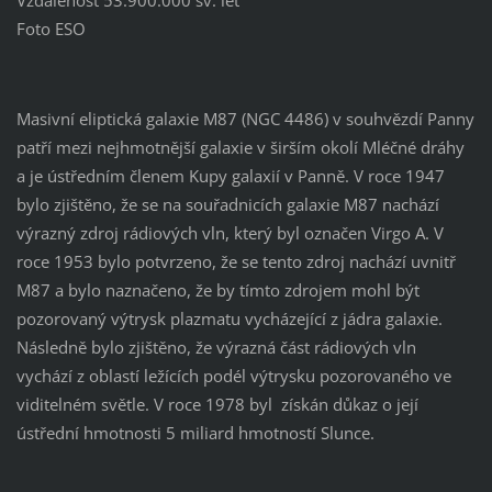
Foto ESO
Masivní eliptická galaxie M87 (NGC 4486) v souhvězdí Panny
patří mezi nejhmotnější galaxie v širším okolí Mléčné dráhy
a je ústředním členem Kupy galaxií v Panně. V roce 1947
bylo zjištěno, že se na souřadnicích galaxie M87 nachází
výrazný zdroj rádiových vln, který byl označen Virgo A. V
roce 1953 bylo potvrzeno, že se tento zdroj nachází uvnitř
M87 a bylo naznačeno, že by tímto zdrojem mohl být
pozorovaný výtrysk plazmatu vycházející z jádra galaxie.
Následně bylo zjištěno, že výrazná část rádiových vln
vychází z oblastí ležících podél výtrysku pozorovaného ve
viditelném světle. V roce 1978 byl získán důkaz o její
ústřední hmotnosti 5 miliard hmotností Slunce.