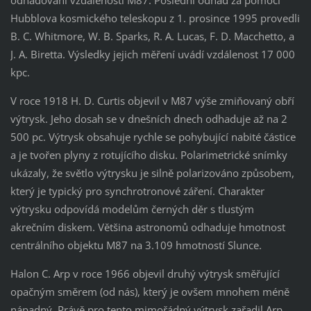
odhadování vzdálenosti M87. Poslední odhad za pomoci
Hubblova kosmického teleskopu z 1. prosince 1995 provedli
B. C. Whitmore, W. B. Sparks, R. A. Lucas, F. D. Macchetto, a
J. A. Biretta. Výsledky jejich měření uvádí vzdálenost 17 000
kpc.
V roce 1918 H. D. Curtis objevil v M87 výše zmiňovaný obří
výtrysk. Jeho dosah se v dnešních dnech odhaduje až na 2
500 pc. Výtrysk obsahuje rychle se pohybující nabité částice
a je tvořen plyny z rotujícího disku. Polarimetrické snímky
ukázaly, že světlo výtrysku je silně polarizováno způsobem,
který je typický pro synchrotronové záření. Charakter
výtrysku odpovídá modelům černých děr s tlustým
akrečním diskem. Většina astronomů odhaduje hmotnost
centrálního objektu M87 na 3.109 hmotností Slunce.
Halon C. Arp v roce 1966 objevil druhý výtrysk směřující
opačným směrem (od nás), který je ovšem mnohem méně
nápadný. Právě pro tento mimořádný výtrysk zařadil Arp