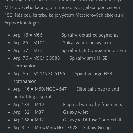
M87 do svého katalogu mimořádných galaxií pod číslem
152. Následující tabulka je výčtem Messierových objektů v
Arpově katalogu:
Arp 16 = M66 Spiral w detached segments
Arp 26 = M101 Spiral w one heavy arm
Arp 37 = M77 Spiral w LSB Companion on arm
Arp 76 = M90/IC 3583 Spiral w small HSB
companion
Arp 85 = M51/NGC 5195 Spiral w large HSB
companion
Arp 116 = M60/NGC 4647 Elliptical close to and
perturbing a spiral
Arp 134 = M49 Elliptical w nearby fragments
Arp 152 = M87 Galaxy w Jet
Arp 168 = M32 Galaxy w Diffuse Countertail
Arp 317 = M65/M66/NGC 3628 Galaxy Group