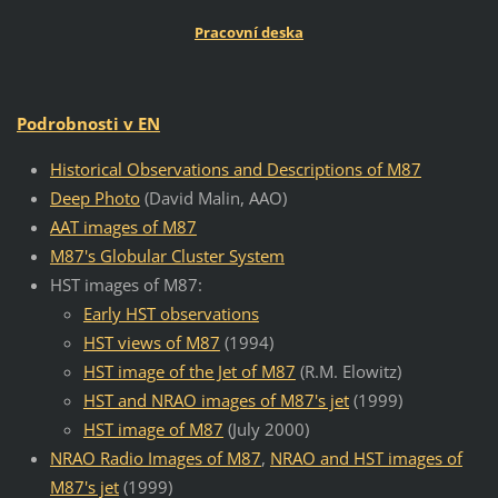
Pracovní deska
Podrobnosti v EN
Historical Observations and Descriptions of M87
Deep Photo
(David Malin, AAO)
AAT images of M87
M87's Globular Cluster System
HST images of M87:
Early HST observations
HST views of M87
(1994)
HST image of the Jet of M87
(R.M. Elowitz)
HST and NRAO images of M87's jet
(1999)
HST image of M87
(July 2000)
NRAO Radio Images of M87
,
NRAO and HST images of
M87's jet
(1999)