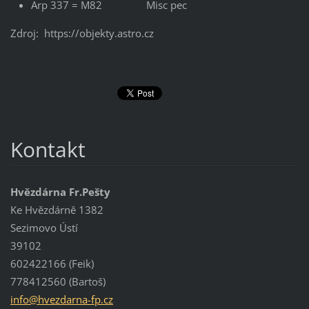
Arp 337 = M82 Misc pec
Zdroj: https://objekty.astro.cz
Kontakt
Hvězdárna Fr.Pešty
Ke Hvězdárně 1382
Sezimovo Ústí
39102
602422166 (Feik)
778412560 (Bartoš)
info@hve
zdarna-f
p.cz