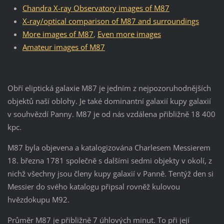
Chandra X-ray Observatory images of M87
X-ray/optical comparison of M87 and surroundings
More images of M87
,
Even more images
Amateur images of M87
Obří eliptická galaxie M87 je jedním z nejpozoruhodnějších
objektů naší oblohy. Je také dominantní galaxií kupy galaxií
v souhvězdí Panny. M87 je od nás vzdálena přibližně 18 400
kpc.
M87 byla objevena a katalogizována Charlesem Messierem
18. března 1781 společně s dalšími sedmi objekty v okolí, z
nichž všechny jsou členy kupy galaxií v Panně. Tentýž den si
Messier do svého katalogu připsal rovněž kulovou
hvězdokupu M92.
Průměr M87 je přibližně 7 úhlových minut. To při její