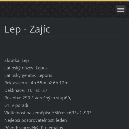
Lep - Zajíc
Zkratka: Lep
Latinský název: Lepus
Latinský genitiv: Leporis
Rektascenze: 4h 55m až 6h 12m
Deklinace: -10° až -27°
Rozloha: 290 čtverečných stupňů,
51. v pořadí
Viditelnost na zeměpisné šířce: +63° až -90°
Nejlepší pozorovatelnost: leden
Původ: starověký, Ptolemaios