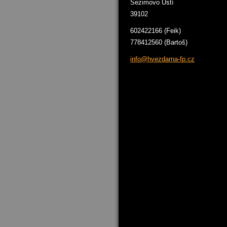
Sezimovo Ústí
39102
602422166 (Feik)
778412560 (Bartoš)
info@hve
zdarna-f
p.cz