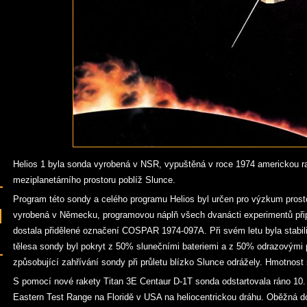
Helios 1 byla sonda vyrobená v NSR, vypuštěná v roce 1974 americkou r
meziplanetárního prostoru poblíž Slunce.
Program této sondy a celého programu Helios byl určen pro výzkum prost
vyrobená v Německu, programovou náplň všech dvanácti experimentů při
dostala přidělené označení COSPAR 1974-097A. Při svém letu byla stabil
tělesa sondy byl pokryt z 50% slunečními bateriemi a z 50% odrazovými 
způsobující zahřívání sondy při průletu blízko Slunce odrážely. Hmotnost
S pomocí nové rakety Titan 3E Centaur D-1T sonda odstartovala ráno 10
Eastern Test Range na Floridě v USA na heliocentrickou dráhu. Oběžná d