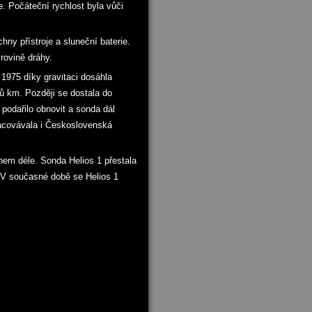
e. Počáteční rychlost byla vůči
ny přístroje a sluneční baterie.
rovině dráhy.
 1975 díky gravitaci dosáhla
nů km. Později se dostala do
 podařilo obnovit a sonda dál
racovávala i Československá
em déle. Sonda Helios 1 přestala
 V současné době se Helios 1