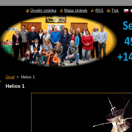
Úvodní stránka
Mapa stránek
RSS
Tisk
Úvod
>
Helios 1
Helios 1