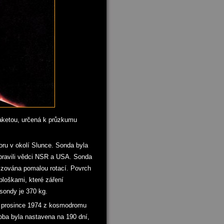
aketou, určená k průzkumu
oru v okolí Slunce. Sonda byla
pravili vědci NSR a USA. Sonda
izována pomalou rotací. Povrch
ploškami, které záření
 sondy je 370 kg.
. prosince 1974 z kosmodromu
oba byla nastavena na 190 dní,