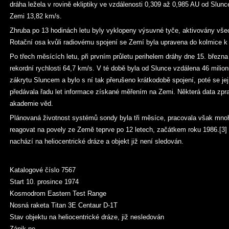
dráha ležela v rovině ekliptiky ve vzdálenosti 0,309 až 0,985 AU od Slunc
Zemi 13,82 km/s.
Zhruba po 13 hodinách letu byly vyklopeny výsuvné tyče, aktivovány všech
Rotační osa kvůli radiovému spojení se Zemí byla upravena do kolmice k 
Po třech měsících letu, při prvním průletu perihelem dráhy dne 15. března
rekordní rychlosti 64,7 km/s. V té době byla od Slunce vzdálena 46 milio
zákrytu Sluncem a bylo s ní tak přerušeno krátkodobě spojení, poté se jej
předávala řadu let informace získané měřením na Zemi. Některá data zp
akademie věd.
Plánovaná životnost systémů sondy byla tři měsíce, pracovala však mnoh
reagovat na povely ze Země teprve po 12 letech, začátkem roku 1986.[3]
nachází na heliocentrické dráze a objekt již není sledován.
Katalogové číslo 7567
Start 10. prosince 1974
Kosmodrom Eastern Test Range
Nosná raketa Titan 3E Centaur D-1T
Stav objektu na heliocentrické dráze, již nesledován
Zánik ne