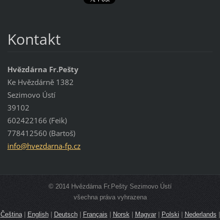
Kontakt
Hvězdárna Fr.Pešty
Ke Hvězdárně 1382
Sezimovo Ústí
39102
602422166 (Feik)
778412560 (Bartoš)
info@hve
zdarna-f
p.cz
© 2014 Hvězdárna Fr.Pešty Sezimovo Ústí
všechna práva vyhrazena
Čeština
|
English
|
Deutsch
|
Français
|
Norsk
|
Magyar
|
Polski
|
Nederlands
|