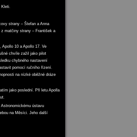
Kleti.
covy strany – Štefan a Anna
z matčiny strany – František a
, Apollo 10 a Apollo 17. Ve
né chvíle zažil jako pilot
důsledku chybného nastavení
astavit pomocí ručního řízení.
chopnosti na nízké oběžné dráze
tím jako poslední. Při letu Apolla
ut.
dy Astronomickému ústavu
ebou na Měsíci. Jeho další