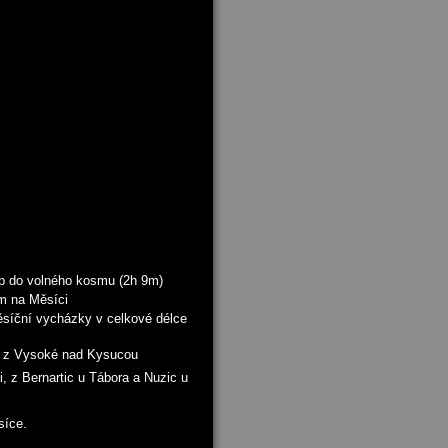
up do volného kosmu (2h 9m)
ím na Měsíci
ěsíční vycházky v celkové délce
li z Vysoké nad Kysucou
i, z Bernartic u Tábora a Nuzic u
síce.