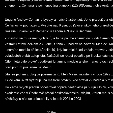
Jménem E.Cernana je pojmenována planetka (12790)Cernan, objevená na 
Eugene Andrew Cernan je bývalý americký astronaut. Jeho prarodiče z ot
Čerňanovi – pocházeli z Vysoké nad Kysucou (Slovensko), jeho prarodiče 
Rozálie Cihlářovi – z Bernartic u Tábora a Nuzic u Bechyně.
Zúčastnil se tří vesmírných letů, a to na palubě kosmických lodí Gemini 9
vesmíru strávil celkem 23,5 dne, z toho 73 hodiny na povrchu Měsíce. Kruš
lunárního modulu při letu Apolla 10, kdy kosmická loď začala rotovat v 
ovládacích prvků autopilota. Naštěstí se rotaci podařilo po 8 sekundách z
Cílem letu bylo prověřit oddělení lunárního modulu a jeho manévrovací s
před prvním přistáním na Měsíci.
Stal se jedním z dvojice pozemšťanů, kteří Měsíc navštívili v roce 1972 za
17 celkem 3krát vystoupil na měsíční povrch, kde strávil 22 hodin a 5 min
Do Země svých předků přicestoval poprvé neoficiálně již v říjnu 1974, k
akademie věd v Ondřejově předal československou vlajku, kterou měl s s
návštěvy u nás se uskutečnily v letech 2001 a 2008.