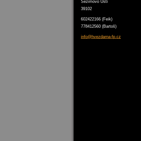
Sezimovo Ústí
39102
602422166 (Feik)
778412560 (Bartoš)
info@hve
zdarna-f
p.cz