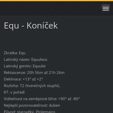
Equ - Koníček
Zkratka: Equ
Latinský název: Equuleus
Latinský genitiv: Equulei
Rektascenze: 20h 56m až 21h 26m
Deklinace: +13° až +2°
Rozloha: 72 čtverečných stupňů,
87. v pořadí
Viditelnost na zeměpisné šířce: +90° až -80°
Nejlepší pozorovatelnost: duben
Původ: starověký, Ptolemaios