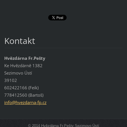
Kontakt
Hvězdárna Fr.Pešty
Ke Hvězdárně 1382
Sezimovo Ústí
39102
602422166 (Feik)
778412560 (Bartoš)
info@hve
zdarna-f
p.cz
© 2014 Hvězdárna Fr.Pešty Sezimovo Ústí