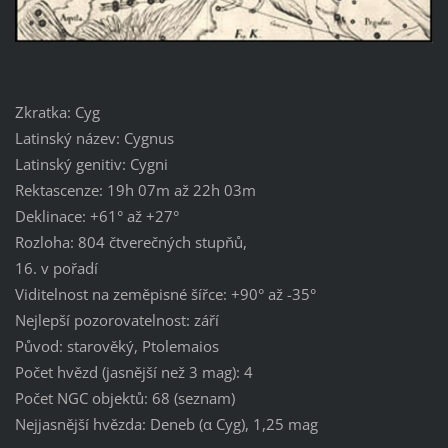
Zkratka: Cyg
Latinský název: Cygnus
Latinský genitiv: Cygni
Rektascenze: 19h 07m až 22h 03m
Deklinace: +61° až +27°
Rozloha: 804 čtverečných stupňů,
16. v pořadí
Viditelnost na zeměpisné šířce: +90° až -35°
Nejlepší pozorovatelnost: září
Původ: starověký, Ptolemaios
Počet hvězd (jasnější než 3 mag): 4
Počet NGC objektů: 68 (seznam)
Nejjasnější hvězda: Deneb (α Cyg), 1,25 mag