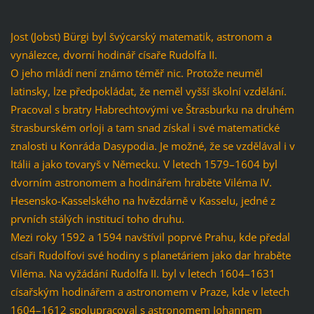
Jost (Jobst) Bürgi byl švýcarský matematik, astronom a
vynálezce, dvorní hodinář císaře Rudolfa II.
O jeho mládí není známo téměř nic. Protože neuměl
latinsky, lze předpokládat, že neměl vyšší školní vzdělání.
Pracoval s bratry Habrechtovými ve Štrasburku na druhém
štrasburském orloji a tam snad získal i své matematické
znalosti u Konráda Dasypodia. Je možné, že se vzdělával i v
Itálii a jako tovaryš v Německu. V letech 1579–1604 byl
dvorním astronomem a hodinářem hraběte Viléma IV.
Hesensko-Kasselského na hvězdárně v Kasselu, jedné z
prvních stálých institucí toho druhu.
Mezi roky 1592 a 1594 navštívil poprvé Prahu, kde předal
císaři Rudolfovi své hodiny s planetáriem jako dar hraběte
Viléma. Na vyžádání Rudolfa II. byl v letech 1604–1631
císařským hodinářem a astronomem v Praze, kde v letech
1604–1612 spolupracoval s astronomem Johannem