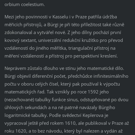
orbium coelestium.
Mezi jeho povinnosti v Kasselu i v Praze patřila údržba
měřicích přístrojů, a Bürgi je při této příležitost také různě
zdokonaloval a vytvářel nové. Z jeho dílny pochází první
kovový sextant, univerzální redukční kružítko pro převod
vzdáleností do jiného měřítka, triangulační přístroj na
měření vzdáleností a přístroj pro perspektivní kreslení.
Neprávem zůstalo dlouho ve stínu jeho matematické dílo.
Bürgi objevil diferenční počet, předchůdce infinitesimálního
počtu v oboru celých čísel, který pak používal k výpočtu
matematických řad. Tak vznikly po roce 1592 jeho
(nezachované) tabulky funkce sinus, odstupňované po dvou
úhlových sekundách a na ně patrně navázaly Bürgiho
logaritmické tabulky. Podle svědectví Keplerova je
vypracoval ještě před rokem 1610, ale publikoval v Praze až
roku 1620, a to bez návodu, který byl nalezen a vydán až