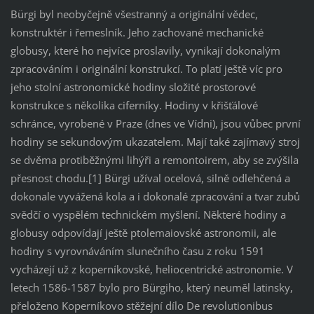
Bürgi byl neobyčejně všestranný a originální vědec,
konstruktér i řemeslník. Jeho zachované mechanické
globusy, které ho nejvíce proslavily, vynikají dokonalým
zpracováním i originální konstrukcí. To platí ještě víc pro
jeho stolní astronomické hodiny složité prostorové
konstrukce s několika ciferníky. Hodiny v křišťálové
schránce, vyrobené v Praze (dnes ve Vídni), jsou vůbec první
hodiny se sekundovým ukazatelem. Mají také zajímavý stroj
se dvěma protiběžnými lihýři a remontoirem, aby se zvýšila
přesnost chodu.[1] Bürgi užíval ocelová, silně odlehčená a
dokonale vyvážená kola a i dokonalé zpracování a tvar zubů
svědčí o vyspělém technickém myšlení. Některé hodiny a
globusy odpovídají ještě ptolemaiovské astronomii, ale
hodiny s vyrovnáváním slunečního času z roku 1591
vycházejí už z koperníkovské, heliocentrické astronomie. V
letech 1586-1587 bylo pro Bürgiho, který neuměl latinsky,
přeloženo Koperníkovo stěžejní dílo De revolutionibus