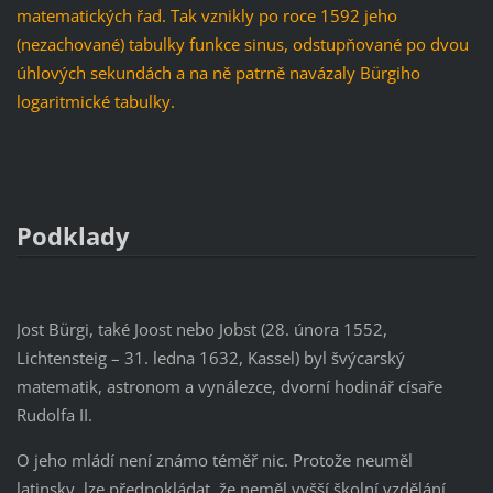
matematických řad. Tak vznikly po roce 1592 jeho
(nezachované) tabulky funkce sinus, odstupňované po dvou
úhlových sekundách a na ně patrně navázaly Bürgiho
logaritmické tabulky.
Podklady
Jost Bürgi, také Joost nebo Jobst (28. února 1552,
Lichtensteig – 31. ledna 1632, Kassel) byl švýcarský
matematik, astronom a vynálezce, dvorní hodinář císaře
Rudolfa II.
O jeho mládí není známo téměř nic. Protože neuměl
latinsky, lze předpokládat, že neměl vyšší školní vzdělání.