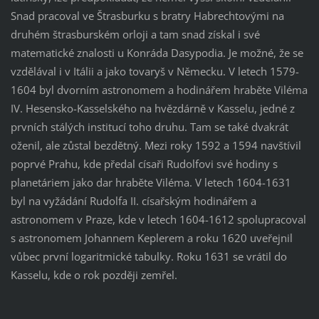
Snad pracoval ve Štrasburku s bratry Habrechtovými na
druhém štrasburském orloji a tam snad získal i své
matematické znalosti u Konráda Dasypodia. Je možné, že se
vzdělával i v Itálii a jako tovaryš v Německu. V letech 1579-
1604 byl dvorním astronomem a hodinářem hraběte Viléma
IV. Hesensko-Kasselského na hvězdárně v Kasselu, jedné z
prvních stálých institucí toho druhu. Tam se také dvakrát
oženil, ale zůstal bezdětný. Mezi roky 1592 a 1594 navštívil
poprvé Prahu, kde předal císaři Rudolfovi své hodiny s
planetáriem jako dar hraběte Viléma. V letech 1604-1631
byl na vyžádání Rudolfa II. císařským hodinářem a
astronomem v Praze, kde v letech 1604-1612 spolupracoval
s astronomem Johannem Keplerem a roku 1620 uveřejnil
vůbec první logaritmické tabulky. Roku 1631 se vrátil do
Kasselu, kde o rok později zemřel.