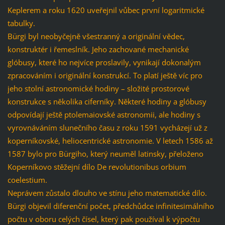
Keplerem a roku 1620 uveřejnil vůbec první logaritmické
tabulky.
Bürgi byl neobyčejně všestranný a originální vědec,
konstruktér i řemeslník. Jeho zachované mechanické
glóbusy, které ho nejvíce proslavily, vynikají dokonalým
zpracováním i originální konstrukcí. To platí ještě víc pro
jeho stolní astronomické hodiny – složité prostorové
konstrukce s několika ciferníky. Některé hodiny a glóbusy
odpovídají ještě ptolemaiovské astronomii, ale hodiny s
vyrovnáváním slunečního času z roku 1591 vycházejí už z
koperníkovské, heliocentrické astronomie. V letech 1586 až
1587 bylo pro Bürgiho, který neuměl latinsky, přeloženo
Koperníkovo stěžejní dílo De revolutionibus orbium
coelestium.
Neprávem zůstalo dlouho ve stínu jeho matematické dílo.
Bürgi objevil diferenční počet, předchůdce infinitesimálního
počtu v oboru celých čísel, který pak používal k výpočtu