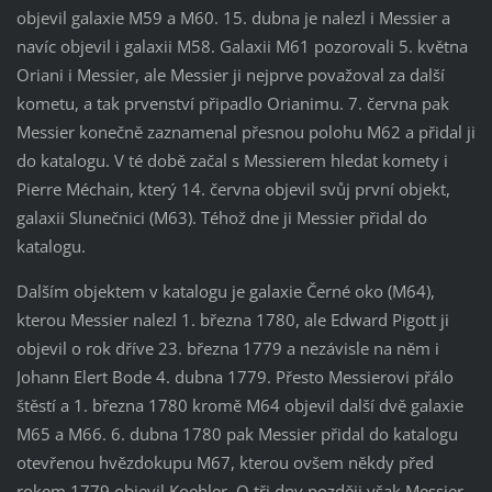
objevil galaxie M59 a M60. 15. dubna je nalezl i Messier a
navíc objevil i galaxii M58. Galaxii M61 pozorovali 5. května
Oriani i Messier, ale Messier ji nejprve považoval za další
kometu, a tak prvenství připadlo Orianimu. 7. června pak
Messier konečně zaznamenal přesnou polohu M62 a přidal ji
do katalogu. V té době začal s Messierem hledat komety i
Pierre Méchain, který 14. června objevil svůj první objekt,
galaxii Slunečnici (M63). Téhož dne ji Messier přidal do
katalogu.
Dalším objektem v katalogu je galaxie Černé oko (M64),
kterou Messier nalezl 1. března 1780, ale Edward Pigott ji
objevil o rok dříve 23. března 1779 a nezávisle na něm i
Johann Elert Bode 4. dubna 1779. Přesto Messierovi přálo
štěstí a 1. března 1780 kromě M64 objevil další dvě galaxie
M65 a M66. 6. dubna 1780 pak Messier přidal do katalogu
otevřenou hvězdokupu M67, kterou ovšem někdy před
rokem 1779 objevil Koehler. O tři dny později však Messier