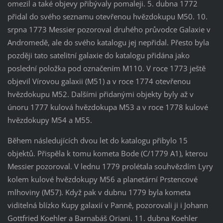
omezil a také objevy přibývaly pomaleji. 5. dubna 1772
přidal do svého seznamu otevřenou hvězdokupu M50. 10.
srpna 1773 Messier pozoroval druhého průvodce Galaxie v
Andromedě, ale do svého katalogu jej nepřidal. Přesto byla
později tato satelitní galaxie do katalogu přidána jako
poslední položka pod označením M110. V roce 1773 ještě
objevil Vírovou galaxii (M51) a v roce 1774 otevřenou
hvězdokupu M52. Dalšími přidanými objekty byly až v
únoru 1777 kulová hvězdokupa M53 a v roce 1778 kulové
hvězdokupy M54 a M55.
Během následujících dvou let do katalogu přibylo 15
objektů. Přispěla k tomu kometa Bode (C/1779 A1), kterou
Messier pozoroval. V lednu 1779 prolétala souhvězdím Lyry
kolem kulové hvězdokupy M56 a planetární Prstencové
mlhoviny (M57). Když pak v dubnu 1779 byla kometa
viditelná blízko Kupy galaxií v Panně, pozorovali ji i Johann
Gottfried Koehler a Barnabáš Oriani. 11. dubna Koehler