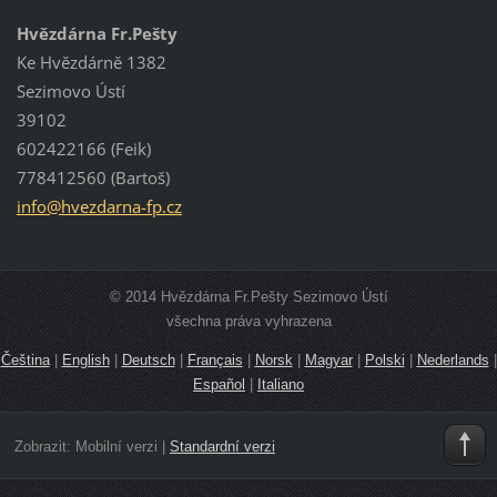
Hvězdárna Fr.Pešty
Ke Hvězdárně 1382
Sezimovo Ústí
39102
602422166 (Feik)
778412560 (Bartoš)
info@hve
zdarna-f
p.cz
© 2014 Hvězdárna Fr.Pešty Sezimovo Ústí
všechna práva vyhrazena
Čeština
|
English
|
Deutsch
|
Français
|
Norsk
|
Magyar
|
Polski
|
Nederlands
|
Español
|
Italiano
Zobrazit:
Mobilní verzi
|
Standardní verzi