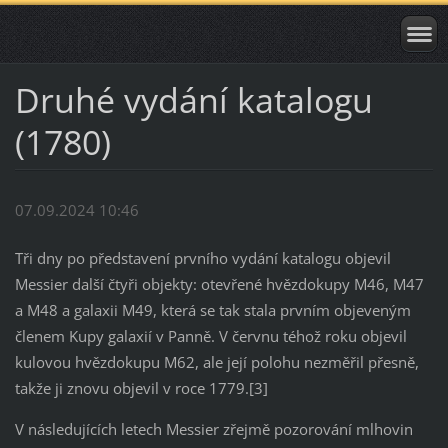
Druhé vydání katalogu
(1780)
07.09.2024 10:46
Tři dny po představení prvního vydání katalogu objevil
Messier další čtyři objekty: otevřené hvězdokupy M46, M47
a M48 a galaxii M49, která se tak stala prvním objeveným
členem Kupy galaxií v Panně. V červnu téhož roku objevil
kulovou hvězdokupu M62, ale její polohu nezměřil přesně,
takže ji znovu objevil v roce 1779.[3]
V následujících letech Messier zřejmě pozorování mlhovin