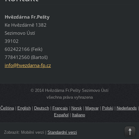
Hvězdárna Fr.Pešty
Ke Hvězdárně 1382
Sezimovo Ústí
39102
602422166 (Feik)
778412560 (Bartoš)
info@hve
zdarna-f
p.cz
© 2014 Hvězdárna Fr.Pešty Sezimovo Ústí
všechna práva vyhrazena
Čeština
|
English
|
Deutsch
|
Français
|
Norsk
|
Magyar
|
Polski
|
Nederlands
|
Español
|
Italiano
Zobrazit:
Mobilní verzi
|
Standardní verzi