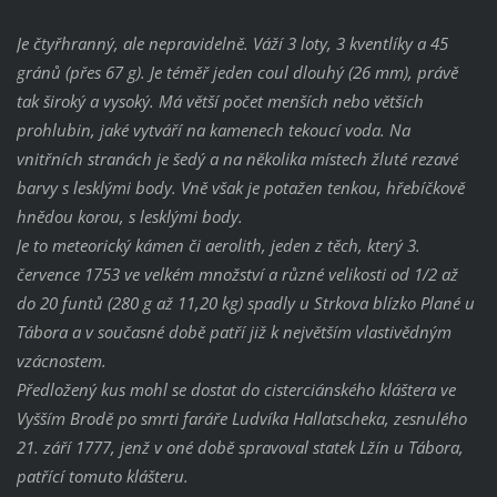
Je čtyřhranný, ale nepravidelně. Váží 3 loty, 3 kventlíky a 45
gránů (přes 67 g). Je téměř jeden coul dlouhý (26 mm), právě
tak široký a vysoký. Má větší počet menších nebo větších
prohlubin, jaké vytváří na kamenech tekoucí voda. Na
vnitřních stranách je šedý a na několika místech žluté rezavé
barvy s lesklými body. Vně však je potažen tenkou, hřebíčkově
hnědou korou, s lesklými body.
Je to meteorický kámen či aerolith, jeden z těch, který 3.
července 1753 ve velkém množství a různé velikosti od 1/2 až
do 20 funtů (280 g až 11,20 kg) spadly u Strkova blízko Plané u
Tábora a v současné době patří již k největším vlastivědným
vzácnostem.
Předložený kus mohl se dostat do cisterciánského kláštera ve
Vyšším Brodě po smrti faráře Ludvíka Hallatscheka, zesnulého
21. září 1777, jenž v oné době spravoval statek Lžín u Tábora,
patřící tomuto klášteru.