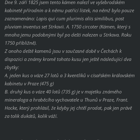
Dne 9. září 1825 jsem tento kámen nalezl ve vyšebrodském
kabinetě přírodnin a k němu patřící lístek, na němž bylo pouze
zaznamenáno: Lapis qui cum plurimis aliis similibus, post
pluviam inventus set Strkovii. A. 1750 circoter (Kámen, který s
mnoha jemu podobnými byl po dešti nalezen u Strkova. Roku
1750 přibližně).
Z onoho deště kamenů jsou v současné době v Čechách k
dispozici a známy kromě tohoto kusu jen ještě následující dva
zbytky:
A. jeden kus o váze 27 lotů a 3 kventlíků v císařském královském
kabinetu v Praze (475 g)
B. druhý kus o váze 40 lotů (735 g) je v majetku známého
mineraloga a hraběcího vychovatele u Thunů v Praze, Frant.
Hocke, který prohlásil, že kdyby jej chtěl prodat, pak jen právě
za tolik dukátů, kolik váží.