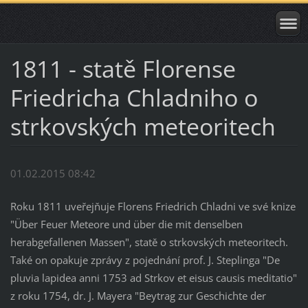
1811 - statě Florense
Friedricha Chladniho o
strkovských meteoritech
01.02.2015 08:42
Roku 1811 uveřejňuje Florens Friedrich Chladni ve své knize
"Über Feuer Meteore und über die mit denselben
herabgefallenen Massen", statě o strkovských meteoritech.
Také on opakuje zprávy z pojednání prof. J. Steplinga "De
pluvia lapidea anni 1753 ad Strkov et eisus causis meditatio"
z roku 1754, dr. J. Mayera "Beytrag zur Geschichte der