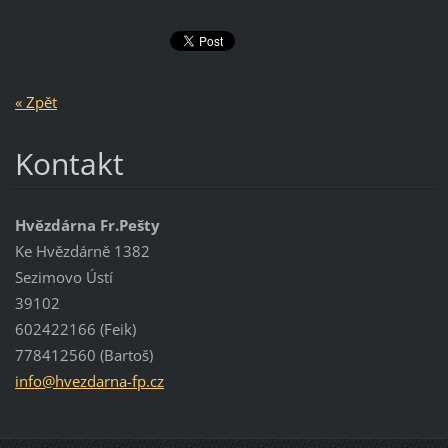
« Zpět
Kontakt
Hvězdárna Fr.Pešty
Ke Hvězdárně 1382
Sezimovo Ústí
39102
602422166 (Feik)
778412560 (Bartoš)
info@hve
zdarna-f
p.cz