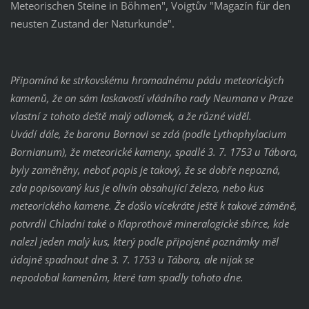
Meteorischen Steine in Böhmen", Voigtův "Magazín für den
neusten Zustand der Naturkunde".
Připomíná ke strkovskému hromadnému pádu meteorických
kamenů, že on sám laskavostí vládního rady Neumana v Praze
vlastní z tohoto deště malý odlomek, a že různé viděl.
Uvádí dále, že baronu Bornovi se zdá (podle Lythophylacium
Bornianum), že meteorické kameny, spadlé 3. 7. 1753 u Tábora,
byly zaměněny, neboť popis je takový, že se dobře nepozná,
zda popisovaný kus je olivín obsahující železo, nebo kus
meteorického kamene. Že došlo vícekráte ještě k takové záměně,
potvrdil Chladni také o Klaprothově mineralogické sbírce, kde
nalezl jeden malý kus, který podle připojené poznámky měl
údajně spadnout dne 3. 7. 1753 u Tábora, ale nijak se
nepodobal kamenům, které tam spadly tohoto dne.