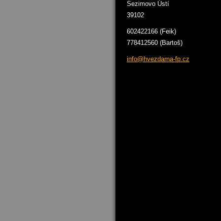
Sezimovo Ústí
39102
602422166 (Feik)
778412560 (Bartoš)
info@hve
zdarna-f
p.cz