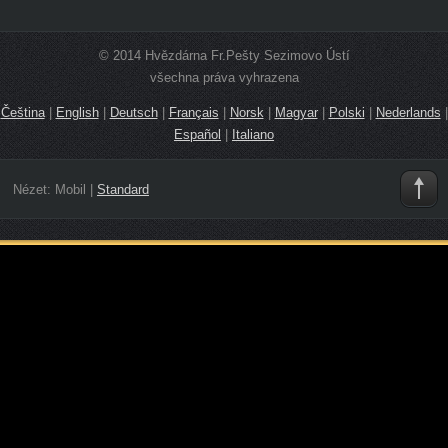
© 2014 Hvězdárna Fr.Pešty Sezimovo Ústí
všechna práva vyhrazena
Čeština
|
English
|
Deutsch
|
Français
|
Norsk
|
Magyar
|
Polski
|
Nederlands
|
Español
|
Italiano
Nézet:
Mobil
|
Standard