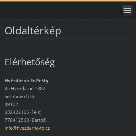
Oldaltérkép
Elérhetőség
Hvězdárna Fr.Pešty
Ke Hvězdárně 1382
Sezimovo Ústí
39102
602422166 (Feik)
778412560 (Bartoš)
info@hve
zdarna-f
p.cz