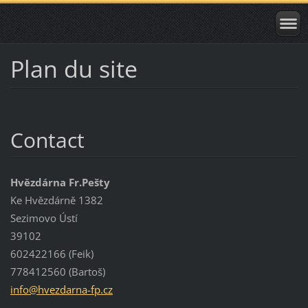
Plan du site
Contact
Hvězdárna Fr.Pešty
Ke Hvězdárně 1382
Sezimovo Ústí
39102
602422166 (Feik)
778412560 (Bartoš)
info@hve
zdarna-f
p.cz