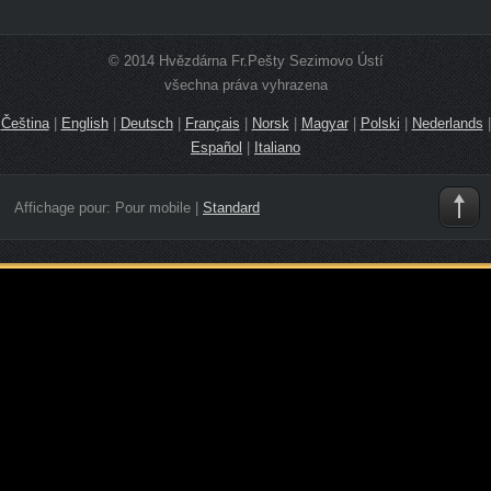
© 2014 Hvězdárna Fr.Pešty Sezimovo Ústí
všechna práva vyhrazena
Čeština
|
English
|
Deutsch
|
Français
|
Norsk
|
Magyar
|
Polski
|
Nederlands
|
Español
|
Italiano
Affichage pour:
Pour mobile
|
Standard