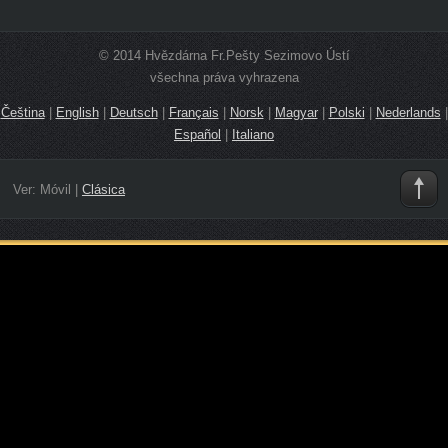
© 2014 Hvězdárna Fr.Pešty Sezimovo Ústí
všechna práva vyhrazena
Čeština
|
English
|
Deutsch
|
Français
|
Norsk
|
Magyar
|
Polski
|
Nederlands
|
Español
|
Italiano
Ver:
Móvil
|
Clásica