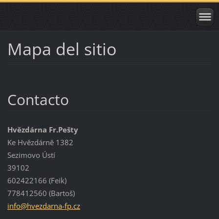
Mapa del sitio
Contacto
Hvězdárna Fr.Pešty
Ke Hvězdárně 1382
Sezimovo Ústí
39102
602422166 (Feik)
778412560 (Bartoš)
info@hve
zdarna-f
p.cz